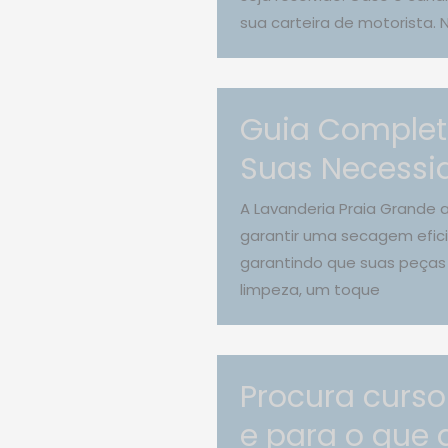
sua carteira de motorista. 
Guia Complet
Suas Necessi
A Lavanderia Praia Grande 
garantir uma secagem efici
garantindo que suas peças
limpeza, um toque
Procura curso
e para o que 