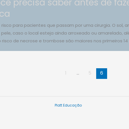
cê precisa saber antes de fa
ica
risco para pacientes que passam por uma cirurgia. O sol, a
pele, caso o local esteja ainda arroxeado ou amarelado, alé
 risco de necrose e trombose são maiores nos primeiros 14 
1
…
5
6
Platt Educação