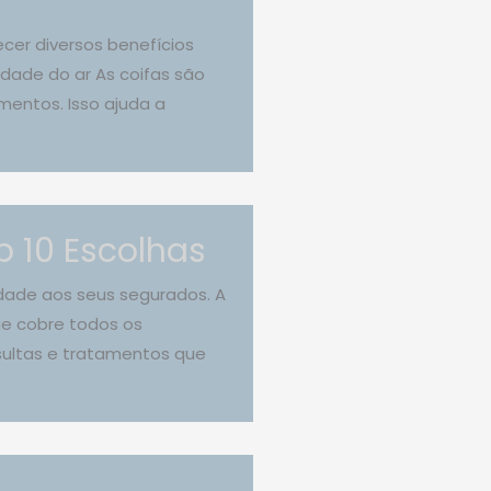
cer diversos benefícios
dade do ar As coifas são
mentos. Isso ajuda a
 10 Escolhas
dade aos seus segurados. A
ue cobre todos os
sultas e tratamentos que