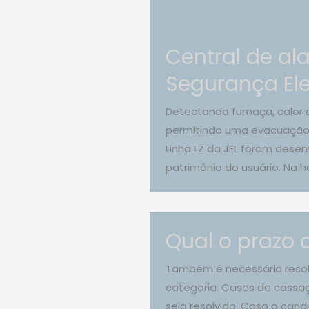
Central de al
Segurança Ele
Detectando fumaça, calor ou
permitindo uma evacuação r
Linha LZ da JFL foram dese
patrimônio do usuário. Na h
Qual o prazo
Também é necessário resolv
categoria. Casos de cassa
seja resolvido. Caso o can