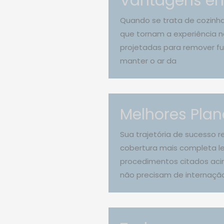
Vantagens em
Quando se trata de cozinha
que tornam a experiência n
projetadas para remover fu
manter o ar da
Melhores Plan
Sua trajetória de sucesso 
cobertura mais completa le
procedimentos citados acim
não precisam de internaçã