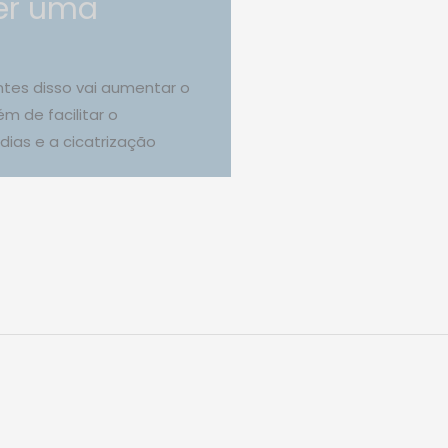
zer uma
ntes disso vai aumentar o
m de facilitar o
dias e a cicatrização