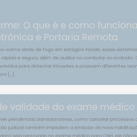
arme: O que é e como funcion
trônica e Portaria Remota
 outros sinais de fogo em estágios iniciais, esses sistema
ápida e segura, além de auxiliar no combate ao incêndio.
nvolvidos para detectar intrusões e possuem diferentes tec
ora […]
 de validade do exame médico
er pendências administrativas, como cancelar processos a
ção judicial também impedem a emissão da nova habilitaçã
didato seja reprovado no exame médico para CNH, ele não p