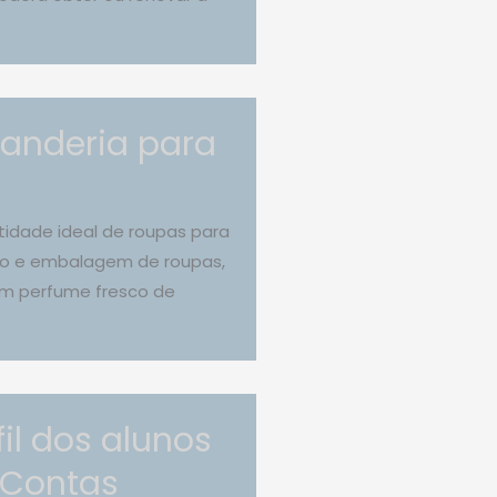
vanderia para
tidade ideal de roupas para
ção e embalagem de roupas,
um perfume fresco de
il dos alunos
 Contas