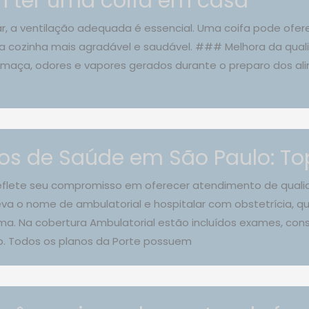
 ter uma coifa em casa
r, a ventilação adequada é essencial. Uma coifa pode ofere
a cozinha mais agradável e saudável. ### Melhora da quali
maça, odores e vapores gerados durante o preparo dos ali
os de Saúde em São Paulo: Top
reflete seu compromisso em oferecer atendimento de quali
va o nome de ambulatorial e hospitalar com obstetrícia, q
a. Na cobertura Ambulatorial estão incluídos exames, con
o. Todos os planos da Porte possuem