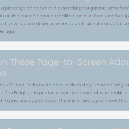
, a presença do docente é essencial para garantir uma fo
o de ensino que não apenas facilita o acesso à educação s
flexível para o desenvolvimento profissional e acadêmico
r lugar
 on These Page-to-Screen Ada
es
at NBC and Geritol were able to claim they “knew nothing” 
And Dan Enright, the producer, was soon back at work making
to pay, and pay, and pay. There is a theological belief that