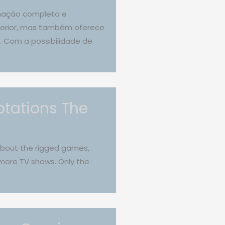
rmação completa e
uperior, mas também oferece
. Com a possibilidade de
ptations The
about the rigged games,
 more TV shows. Only the