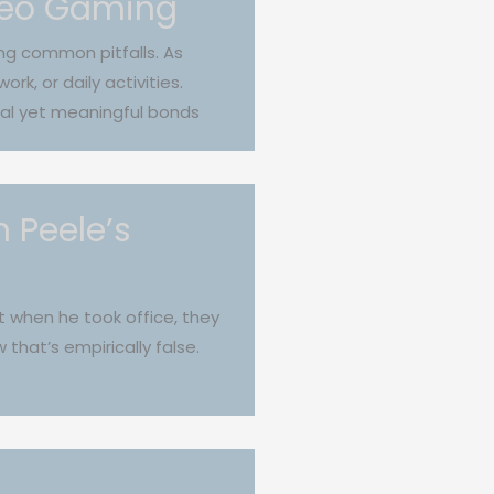
ideo Gaming
ing common pitfalls. As
rk, or daily activities.
ual yet meaningful bonds
n Peele’s
t when he took office, they
that’s empirically false.