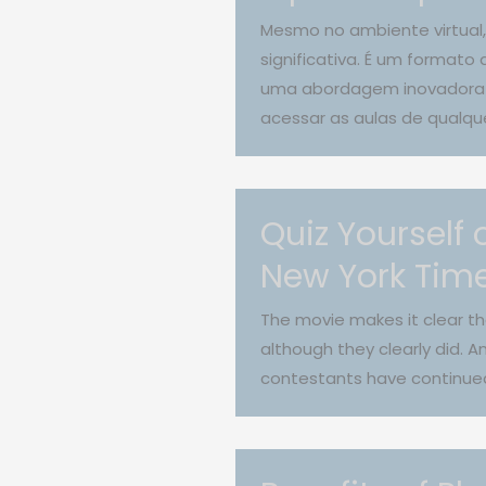
Mesmo no ambiente virtual
significativa. É um format
uma abordagem inovadora e 
acessar as aulas de qualque
Quiz Yourself
New York Tim
The movie makes it clear th
although they clearly did. 
contestants have continued 