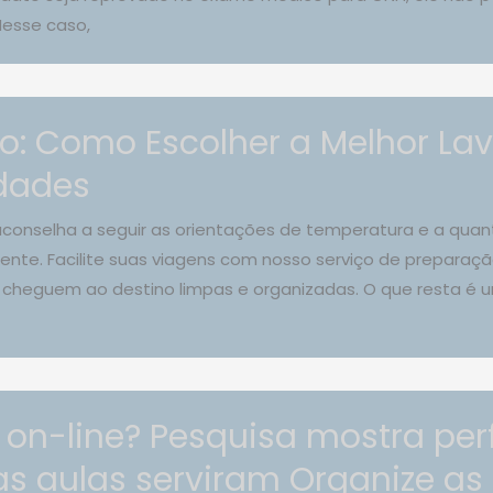
Nesse caso,
o: Como Escolher a Melhor La
dades
aconselha a seguir as orientações de temperatura e a quan
ente. Facilite suas viagens com nosso serviço de prepara
 cheguem ao destino limpas e organizadas. O que resta é 
 on-line? Pesquisa mostra perf
as aulas serviram Organize as