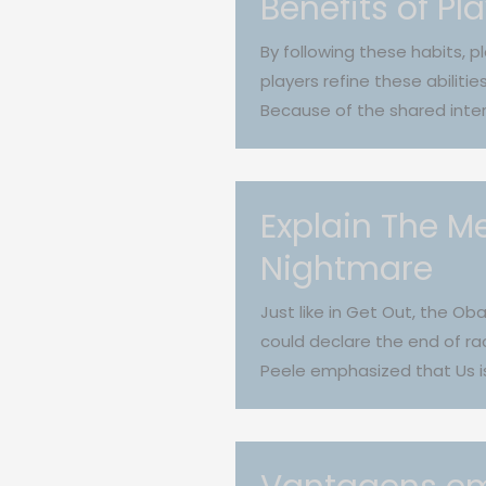
Benefits of P
By following these habits, 
players refine these abilitie
Because of the shared inte
Explain The Me
Nightmare
Just like in Get Out, the O
could declare the end of ra
Peele emphasized that Us is