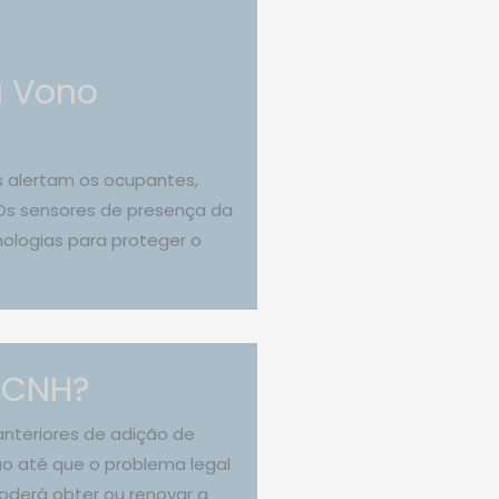
a Vono
s alertam os ocupantes,
 Os sensores de presença da
nologias para proteger o
 CNH?
nteriores de adição de
o até que o problema legal
oderá obter ou renovar a