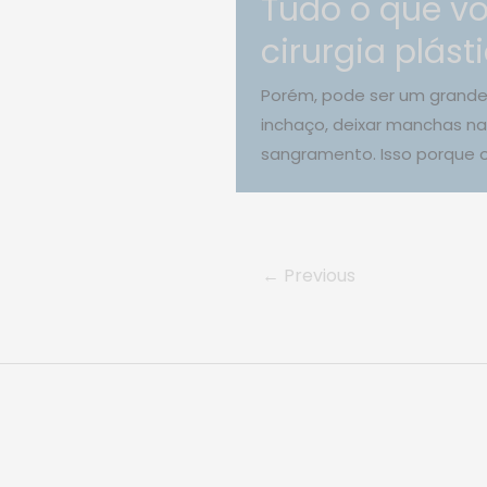
Tudo o que vo
cirurgia plást
Porém, pode ser um grande 
inchaço, deixar manchas na 
sangramento. Isso porque o
←
Previous