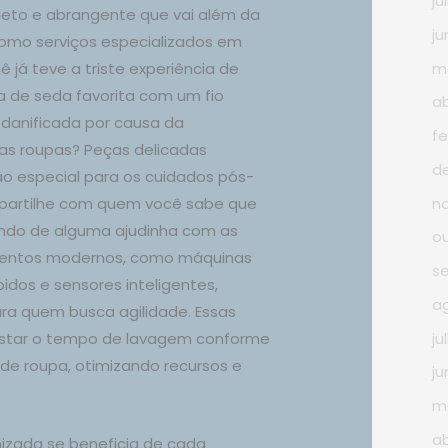
ju
eto e abrangente que vai além da
ju
como serviços especializados em
m
ê já teve a triste experiência de
a de seda favorita com um fio
ab
danificada por causa da
fe
as roupas? Peças delicadas
d
 especial para os cuidados pós-
n
mpartilhe com quem você sabe que
ndo de alguma ajudinha com as
o
amentos modernos, como máquinas
s
pidos e sensores inteligentes,
a
ra quem busca agilidade. Essas
ju
ustar o tempo de lavagem conforme
 de roupa, otimizando recursos e
ju
m
ab
izada se beneficia de cada