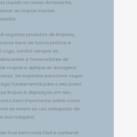
as Líquido ao nosso Amaciante,
eixar as roupas macias,
idadas.
ê organize produtos de limpeza,
utros itens de forma prática e
. Logo, confira sempre as
bricantes e fornecedores de
de roupas e aplique as dosagens
esso. Se organizar para lavar roupa
gia fundamental para o seu bolso
ças limpas à disposição em seu
 ponto bem importante sobre como
ente se refere ao uso adequado de
de sua máquina.
e ficar bem mais fácil e consumir