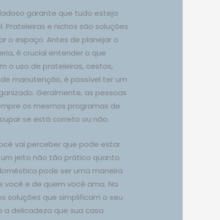
adoso garante que tudo esteja
. Prateleiras e nichos são soluções
ar o espaço. Antes de planejar o
ria, é crucial entender o que
m o uso de prateleiras, cestos,
 de manutenção, é possível ter um
rganizado. Geralmente, as pessoas
empre os mesmos programas de
upar se está correto ou não.
você vai perceber que pode estar
 um jeito não tão prático quanto
a doméstica pode ser uma maneira
de você e de quem você ama. Na
os soluções que simplificam o seu
do a delicadeza que sua casa