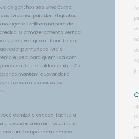
, e os ganchos são uma ótima
fe
eas livres nas paredes. Etiquetas
ja
no lugar e facilitam na hora de
d
precisa. O armazenamento vertical
n
peza, uma vez que os itens ficam
 ao redor permanece livre e
o
stema é ideal para quem lida com
a
 precisam de um cuidado extra. Os
ju
 apenas mantêm a Lavanderia
bém tornam o processo de
te.
C
A
você otimiza o espaço, facilita a
D
ma a lavanderia em um local mais
P
Reserve um tempo toda semana
S