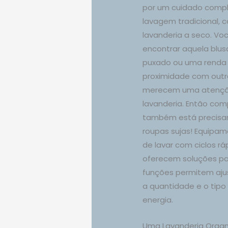
por um cuidado compl
lavagem tradicional, 
lavanderia a seco. Voc
encontrar aquela blus
puxado ou uma renda 
proximidade com outr
merecem uma atenção
lavanderia. Então co
também está precisa
roupas sujas! Equip
de lavar com ciclos rá
oferecem soluções pa
funções permitem aj
a quantidade e o tipo
energia.
Uma Lavanderia Organ