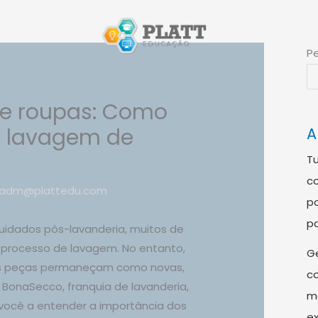
Pe
e roupas: Como
a lavagem de
A
Tu
co
adm@plattedu.com
po
pa
uidados pós-lavanderia, muitos de
processo de lavagem. No entanto,
Ge
as peças permaneçam como novas,
co
A BonaSecco, franquia de lavanderia,
me
 você a entender a importância dos
ex