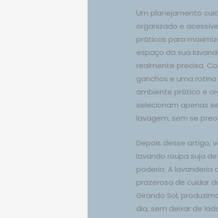
Um planejamento cuid
organizado e acessível
práticas para maximiz
espaço da sua lavande
realmente precisa. Co
ganchos e uma rotina
ambiente prático e o
selecionam apenas s
lavagem, sem se preoc
Depois desse artigo, 
lavando roupa suja de
poderia. A lavanderi
prazerosa de cuidar 
Girando Sol, produzim
dia, sem deixar de la