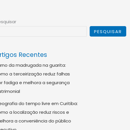
squisar
PESQUISAR
rtigos Recentes
rno da madrugada na guarita:
mo a terceirização reduz falhas
r fadiga e melhora a segurança
trimonial
ografia do tempo livre em Curitiba:
mo a localização reduz riscos e
lhora a conveniência do público
ecutivo