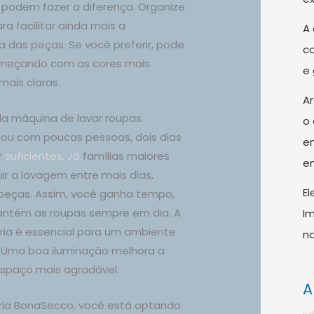
 podem fazer a diferença. Organize
ra facilitar ainda mais a
A 
a das peças. Se você preferir, pode
co
começando com as cores mais
e 
mais claras.
A
a máquina de lavar roupas
o 
 ou com poucas pessoas, dois dias
en
r
suficientes. Já
famílias maiores
en
uir a lavagem entre mais dias,
El
peças. Assim, você ganha tempo,
antém as roupas sempre em dia. A
Im
ria é essencial para um ambiente
na
. Uma boa iluminação melhora a
 espaço mais agradável.
A
eria BonaSecco, você está optando