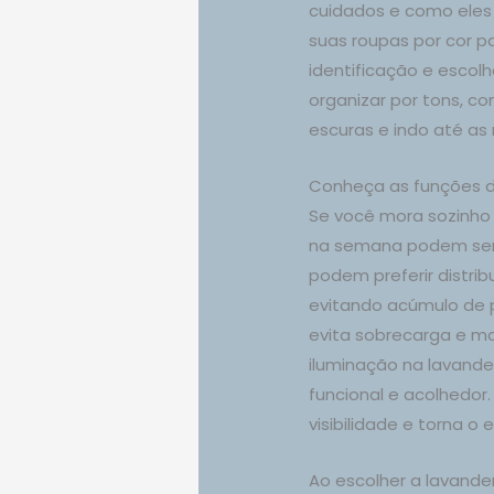
cuidados e como eles
suas roupas por cor pa
identificação e escolh
organizar por tons, 
escuras e indo até as 
Conheça as funções d
Se você mora sozinho
na semana podem se
podem preferir distrib
evitando acúmulo de 
evita sobrecarga e m
iluminação na lavande
funcional e acolhedor
visibilidade e torna o
Ao escolher a lavand