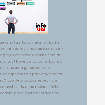
que uma família ou mesmo alguém
momento de lavar roupas é um tanto
co peças de cama e banho com as
as juntas? No entanto, com algumas
ficazes para gerenciar esse
 de especialistas para organizar as
r. O uso de produtos específicos,
 manchas de ação rápida e folhas
cadora, pode encurtar etapas do