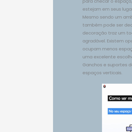
para checar o espaço,
estejam em seus lugare
Mesmo sendo um ambie
também pode ser deco
decoração traz um to
agradável. Existem op
ocupam menos espaço
uma excelente escolh
Ganchos e suportes de
espaços verticais.