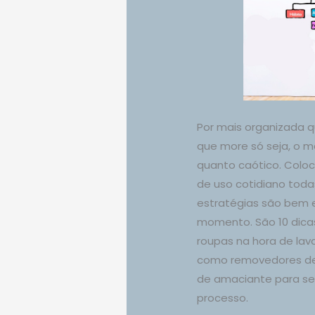
Por mais organizada 
que more só seja, o 
quanto caótico. Colo
de uso cotidiano tod
estratégias são bem e
momento. São 10 dicas
roupas na hora de lava
como removedores de
de amaciante para se
processo.