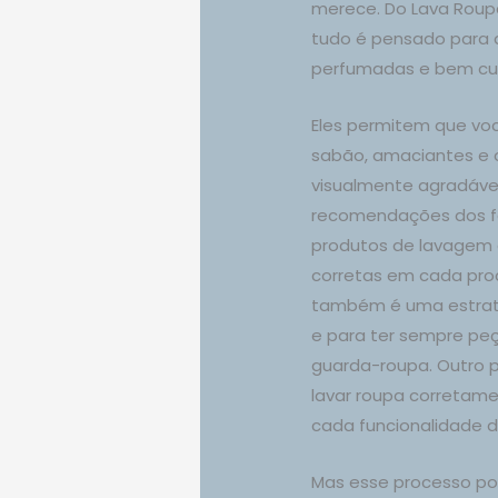
merece. Do Lava Roup
tudo é pensado para d
perfumadas e bem cu
Eles permitem que voc
sabão, amaciantes e o
visualmente agradável
recomendações dos fa
produtos de lavagem 
corretas em cada proc
também é uma estraté
e para ter sempre pe
guarda-roupa. Outro
lavar roupa corretam
cada funcionalidade 
Mas esse processo pod