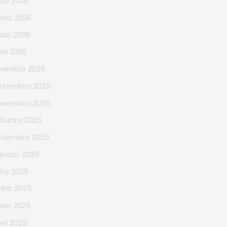
lho 2026
nho 2026
aio 2026
ril 2026
vereiro 2026
ezembro 2025
ovembro 2025
utubro 2025
etembro 2025
gosto 2025
lho 2025
nho 2025
aio 2025
ril 2025