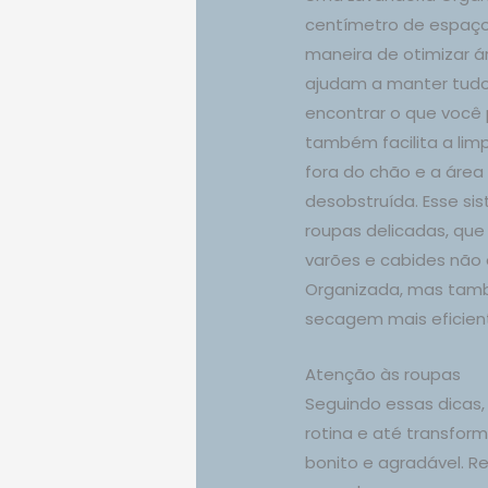
centímetro de espaço
maneira de otimizar ár
ajudam a manter tudo 
encontrar o que você 
também facilita a lim
fora do chão e a área
desobstruída. Esse si
roupas delicadas, que
varões e cabides não
Organizada, mas tam
secagem mais eficien
Atenção às roupas
Seguindo essas dicas, 
rotina e até transfor
bonito e agradável. 