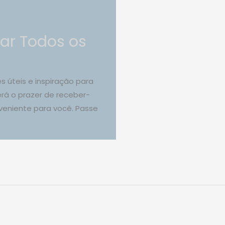
ar Todos os
 úteis e inspiração para
erá o prazer de receber-
nveniente para você. Passe