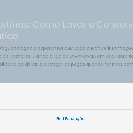
rtinas: Como Lavar e Conserv
ático
BlogDecoração e esperamos que você encontre informações
de interiores. E ainda a loja da LAVANDARIA em São Paulo t
exibilidade de deixar e entregar as peças quando for mais co
Platt Educação