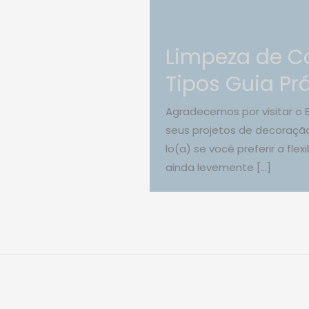
Limpeza de Co
Tipos Guia Pr
Agradecemos por visitar o 
seus projetos de decoração 
lo(a) se você preferir a fl
ainda levemente […]