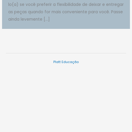
lo(a) se você preferir a flexibilidade de deixar e entregar
as peças quando for mais conveniente para você. Passe
ainda levemente […]
Platt Educação