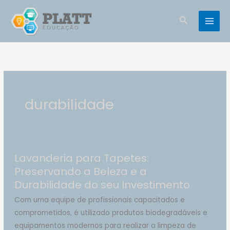
Ir
para
Pesquisar
o
conteúdo
durabilidade
Lavanderia para Tapetes:
Preservando a Beleza e a
Durabilidade do seu Investimento
Com uma equipe de profissionais capacitados e
comprometidos, é utilizado produtos biodegradáveis e
equipamentos modernos para realizar a limpeza de