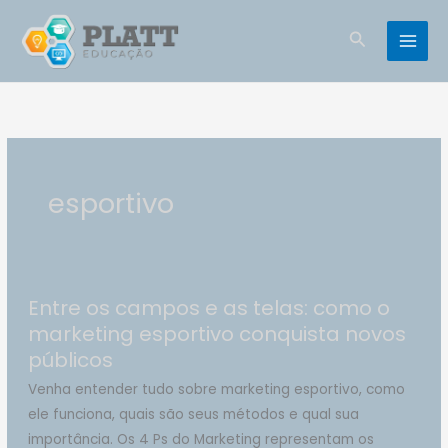
Ir
para
Pesquisar
o
conteúdo
esportivo
Entre os campos e as telas: como o
marketing esportivo conquista novos
públicos
Venha entender tudo sobre marketing esportivo, como
ele funciona, quais são seus métodos e qual sua
importância. Os 4 Ps do Marketing representam os