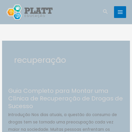
Ir
para
Pesquisar
o
conteúdo
recuperação
Guia Completo para Montar uma
Clínica de Recuperação de Drogas de
Sucesso
Introdução Nos dias atuais, a questão do consumo de
drogas tem se tornado uma preocupação cada vez
maior na sociedade. Muitas pessoas enfrentam os