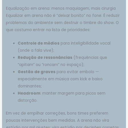
Equalização em arena: menos maquiagem, mais cirurgia
Equalizar em arena não é “deixar bonito” no fone. É reduzir
problemas do ambiente sem destruir o timbre do show. O
que costuma entrar na lista de prioridades:
Controle de médios
para inteligibilidade vocal
(onde a fala vive);
Redução de ressonâncias
(frequências que
“apitam” ou “roncam” no espaço);
Gestão de graves
para evitar embolo —
especialmente em música com kick e baixo
dominantes;
Headroom
: manter margem para picos sem
distorção.
Em vez de empilhar correções, bons times preferem
poucas intervenções bem medidas. A arena não vira
estúdio por mil ajustes; vira estúdio por decisões corretas