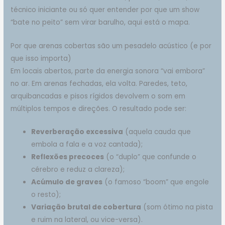
técnico iniciante ou só quer entender por que um show
“bate no peito” sem virar barulho, aqui está o mapa.
Por que arenas cobertas são um pesadelo acústico (e por
que isso importa)
Em locais abertos, parte da energia sonora “vai embora”
no ar. Em arenas fechadas, ela volta. Paredes, teto,
arquibancadas e pisos rígidos devolvem o som em
múltiplos tempos e direções. O resultado pode ser:
Reverberação excessiva
(aquela cauda que
embola a fala e a voz cantada);
Reflexões precoces
(o “duplo” que confunde o
cérebro e reduz a clareza);
Acúmulo de graves
(o famoso “boom” que engole
o resto);
Variação brutal de cobertura
(som ótimo na pista
e ruim na lateral, ou vice-versa).