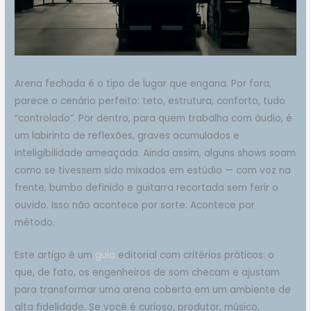
Arena fechada é o tipo de lugar que engana. Por fora,
parece o cenário perfeito: teto, estrutura, conforto, tudo
“controlado”. Por dentro, para quem trabalha com áudio, é
um labirinto de reflexões, graves acumulados e
inteligibilidade ameaçada. Ainda assim, alguns shows soam
como se tivessem sido mixados em estúdio — com voz na
frente, bumbo definido e guitarra recortada sem ferir o
ouvido. Isso não acontece por sorte. Acontece por
método.
Este artigo é um
guia
editorial com critérios práticos: o
que, de fato, os engenheiros de som checam e ajustam
para transformar uma arena coberta em um ambiente de
alta fidelidade. Se você é curioso, produtor, músico,