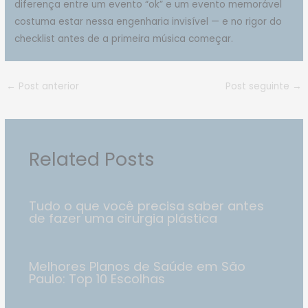
diferença entre um evento “ok” e um evento memorável
costuma estar nessa engenharia invisível — e no rigor do
checklist antes de a primeira música começar.
←
Post anterior
Post seguinte
→
Related Posts
Tudo o que você precisa saber antes
de fazer uma cirurgia plástica
Melhores Planos de Saúde em São
Paulo: Top 10 Escolhas